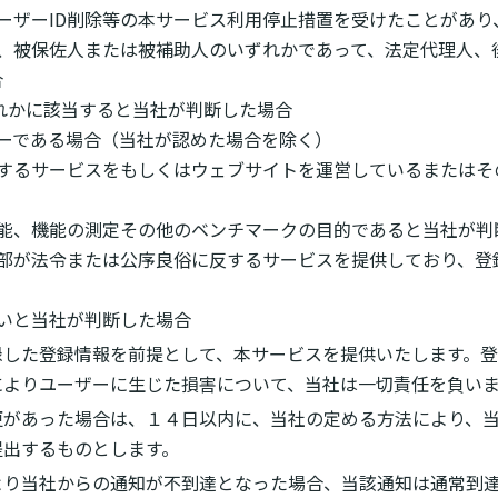
にユーザーID削除等の本サービス利用停止措置を受けたことがあ
見人、被保佐人または被補助人のいずれかであって、法定代理人、
合
いずれかに該当すると当社が判断した場合
ーザーである場合（当社が認めた場合を除く）
競合するサービスをもしくはウェブサイトを運営しているまたは
、性能、機能の測定その他のベンチマークの目的であると当社が
は一部が法令または公序良俗に反するサービスを提供しており、
ないと当社が判断した場合
録した登録情報を前提として、本サービスを提供いたします。
によりユーザーに生じた損害について、当社は一切責任を負い
更があった場合は、１４日以内に、当社の定める方法により、
提出するものとします。
より当社からの通知が不到達となった場合、当該通知は通常到