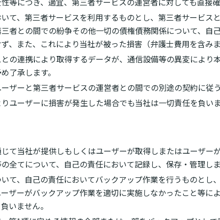
全性等につき、適宜、第三者サービスの運営者に対しても直接確
おいて、第三者サービスを利用するものとし、第三者サービス
第三者との間での紛争その他一切の債権債務関係について、自
けず、また、これにより当社が被った損害（弁護士費用を含みま
スとの連携により取得するデータが、通信設備等の異変により
予め了承します。
ユーザーと第三者サービスの運営者との間での別途の契約に従
よりユーザーに損害が発生した場合でも当社は一切責任を負い
通じて当社が提供しもしくはユーザーが取得しまたはユーザー
等の全てについて、自己の責任において記録し、保存・管理し
ついて、自己の責任においてバックアップ作業を行うものとし
ユーザーがバックアップ作業を適切に実施しなかったこと等に
を負いません。