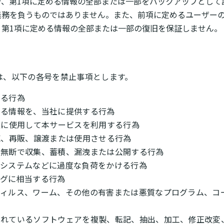
で、第1項に定める情報の全部または一部をバックアップとして
義務を負うものではありません。また、前項に定めるユーザー
、第1項に定める情報の全部または一部の復旧を保証しません。
は、以下の各号を禁止事項とします。
する行為
のある情報を、当社に提供する行為
不正に使用して本サービスを利用する行為
販売、再販、譲渡または使用させる行為
等を無断で収集、蓄積、漏洩または公開する行為
ク、システムなどに過度な負荷をかける行為
ングに相当する行為
、ウィルス、ワーム、その他の有害または悪質なプログラム、
用されているソフトウェアを複製、転記、抽出、加工、修正改