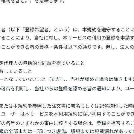
る権利を含む。）を意味します。
る者（以下「登録希望者」という）は、本規約を遵守すること
することにより、当社に対し、本サービスの利用の登録を申請
ることができる者の資格・条件は以下の通りです。但し、法人
は法定代理人の包括的な同意を得ていること
保有していること
ーザーとなっていないこと（ただし、当社が認めた場合は除きます
の可否を判断し、当社からの登録を認める旨の通知により、ユ
時または本規約を参照した注文書に署名もしくは記名捺印した時
、ユーザーは本サービスを本利用規約に従い利用することがで
下の各号のいずれかの事由に該当する場合は、登録を拒否する
録情報の全部または一部につき虚偽、誤記または記載漏れがあった